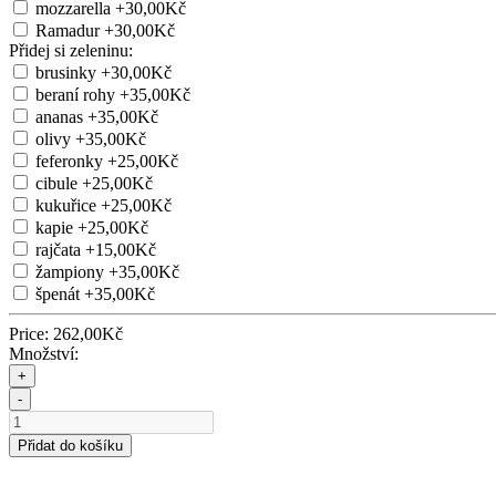
mozzarella
+30,00Kč
Ramadur
+30,00Kč
Přidej si zeleninu:
brusinky
+30,00Kč
beraní rohy
+35,00Kč
ananas
+35,00Kč
olivy
+35,00Kč
feferonky
+25,00Kč
cibule
+25,00Kč
kukuřice
+25,00Kč
kapie
+25,00Kč
rajčata
+15,00Kč
žampiony
+35,00Kč
špenát
+35,00Kč
Price:
262,00Kč
Množství:
+
-
Přidat do košíku