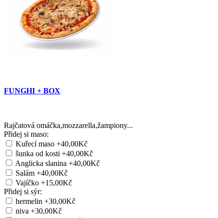
FUNGHI + BOX
Rajčatová omáčka,mozzarella,žampiony...
Přidej si maso:
Kuřecí maso
+40,00Kč
šunka od kosti
+40,00Kč
Anglicka slanina
+40,00Kč
Salám
+40,00Kč
Vajíčko
+15,00Kč
Přidej si sýr:
hermelin
+30,00Kč
niva
+30,00Kč