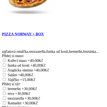
PIZZA NORWAY + BOX
rajčatová omáčka,mozzarella,šunka od kosti,hermelín,brusinka...
Přidej si maso:
Kuřecí maso
+40,00Kč
šunka od kosti
+40,00Kč
Anglicka slanina
+40,00Kč
Salám
+40,00Kč
Vajíčko
+15,00Kč
Přidej si sýr:
hermelin
+30,00Kč
niva
+30,00Kč
mozzarella
+30,00Kč
Ramadur
+30,00Kč