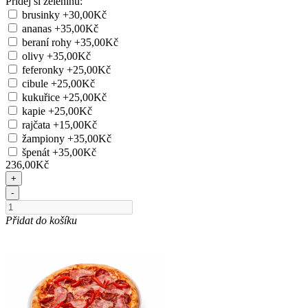
Přidej si zeleninu:
brusinky
+30,00Kč
ananas
+35,00Kč
beraní rohy
+35,00Kč
olivy
+35,00Kč
feferonky
+25,00Kč
cibule
+25,00Kč
kukuřice
+25,00Kč
kapie
+25,00Kč
rajčata
+15,00Kč
žampiony
+35,00Kč
špenát
+35,00Kč
236,00Kč
+
-
Přidat do košíku