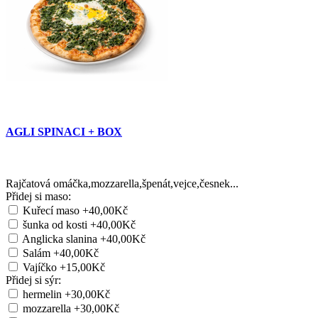
AGLI SPINACI + BOX
Rajčatová omáčka,mozzarella,špenát,vejce,česnek...
Přidej si maso:
Kuřecí maso
+40,00Kč
šunka od kosti
+40,00Kč
Anglicka slanina
+40,00Kč
Salám
+40,00Kč
Vajíčko
+15,00Kč
Přidej si sýr:
hermelin
+30,00Kč
mozzarella
+30,00Kč