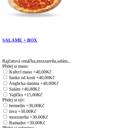
SALAME + BOX
Rajčatová omáčka,mozzarella,salám...
Přidej si maso:
Kuřecí maso
+40,00Kč
šunka od kosti
+40,00Kč
Anglicka slanina
+40,00Kč
Salám
+40,00Kč
Vajíčko
+15,00Kč
Přidej si sýr:
hermelin
+30,00Kč
niva
+30,00Kč
mozzarella
+30,00Kč
Ramadur
+30,00Kč
Přidej si zeleninu: