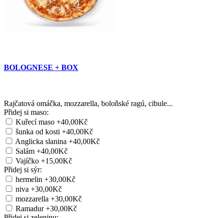
BOLOGNESE + BOX
Rajčatová omáčka, mozzarella, boloňské ragú, cibule...
Přidej si maso:
Kuřecí maso
+40,00Kč
šunka od kosti
+40,00Kč
Anglicka slanina
+40,00Kč
Salám
+40,00Kč
Vajíčko
+15,00Kč
Přidej si sýr:
hermelin
+30,00Kč
niva
+30,00Kč
mozzarella
+30,00Kč
Ramadur
+30,00Kč
Přidej si zeleninu: