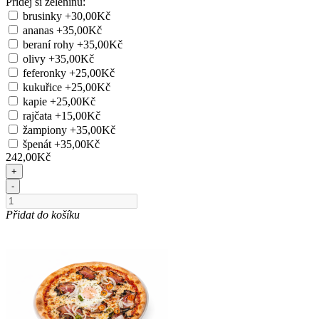
Přidej si zeleninu:
brusinky
+30,00Kč
ananas
+35,00Kč
beraní rohy
+35,00Kč
olivy
+35,00Kč
feferonky
+25,00Kč
kukuřice
+25,00Kč
kapie
+25,00Kč
rajčata
+15,00Kč
žampiony
+35,00Kč
špenát
+35,00Kč
242,00Kč
+
-
Přidat do košíku