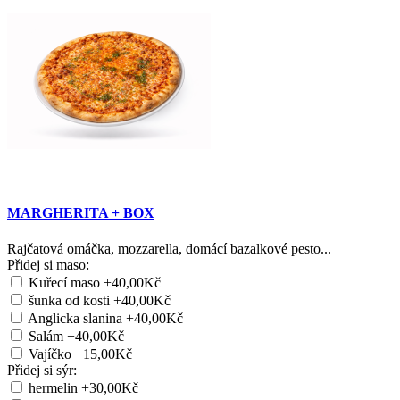
MARGHERITA + BOX
Rajčatová omáčka, mozzarella, domácí bazalkové pesto...
Přidej si maso:
Kuřecí maso
+40,00Kč
šunka od kosti
+40,00Kč
Anglicka slanina
+40,00Kč
Salám
+40,00Kč
Vajíčko
+15,00Kč
Přidej si sýr:
hermelin
+30,00Kč