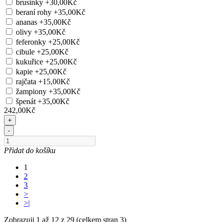
brusinky
+30,00Kč
beraní rohy
+35,00Kč
ananas
+35,00Kč
olivy
+35,00Kč
feferonky
+25,00Kč
cibule
+25,00Kč
kukuřice
+25,00Kč
kapie
+25,00Kč
rajčata
+15,00Kč
žampiony
+35,00Kč
špenát
+35,00Kč
242,00Kč
+
-
Přidat do košíku
1
2
3
>
>|
Zobrazuji 1 až 12 z 29 (celkem stran 3)