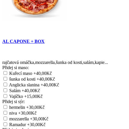
AL CAPONE + BOX
rajčatová omáčka,mozzarella,šunka od kosti,salám,kapie...
Přidej si maso:
Kuřecí maso
+40,00Kč
šunka od kosti
+40,00Kč
Anglicka slanina
+40,00Kč
Salám
+40,00Kč
Vajíčko
+15,00Kč
Přidej si sýr:
hermelin
+30,00Kč
niva
+30,00Kč
mozzarella
+30,00Kč
Ramadur
+30,00Kč