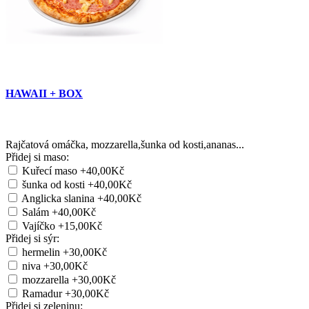
HAWAII + BOX
Rajčatová omáčka, mozzarella,šunka od kosti,ananas...
Přidej si maso:
Kuřecí maso
+40,00Kč
šunka od kosti
+40,00Kč
Anglicka slanina
+40,00Kč
Salám
+40,00Kč
Vajíčko
+15,00Kč
Přidej si sýr:
hermelin
+30,00Kč
niva
+30,00Kč
mozzarella
+30,00Kč
Ramadur
+30,00Kč
Přidej si zeleninu: