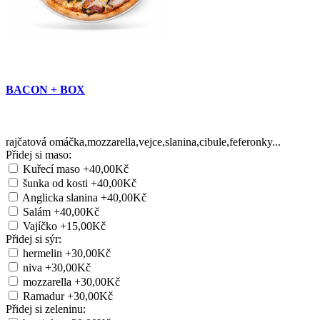
BACON + BOX
rajčatová omáčka,mozzarella,vejce,slanina,cibule,feferonky...
Přidej si maso:
Kuřecí maso
+40,00Kč
šunka od kosti
+40,00Kč
Anglicka slanina
+40,00Kč
Salám
+40,00Kč
Vajíčko
+15,00Kč
Přidej si sýr:
hermelin
+30,00Kč
niva
+30,00Kč
mozzarella
+30,00Kč
Ramadur
+30,00Kč
Přidej si zeleninu: