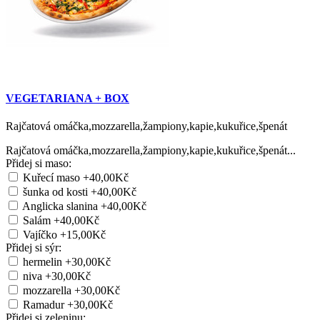
VEGETARIANA + BOX
Rajčatová omáčka,mozzarella,žampiony,kapie,kukuřice,špenát
Rajčatová omáčka,mozzarella,žampiony,kapie,kukuřice,špenát...
Přidej si maso:
Kuřecí maso
+40,00Kč
šunka od kosti
+40,00Kč
Anglicka slanina
+40,00Kč
Salám
+40,00Kč
Vajíčko
+15,00Kč
Přidej si sýr:
hermelin
+30,00Kč
niva
+30,00Kč
mozzarella
+30,00Kč
Ramadur
+30,00Kč
Přidej si zeleninu: