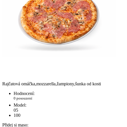
Rajčatová omáčka,mozzarella,žampiony,šunka od kosti
Hodnocení:
0 posouzení
Model:
05
100
Přidej si maso: