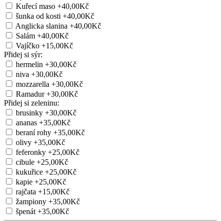
Kuřecí maso
+40,00Kč
šunka od kosti
+40,00Kč
Anglicka slanina
+40,00Kč
Salám
+40,00Kč
Vajíčko
+15,00Kč
Přidej si sýr:
hermelin
+30,00Kč
niva
+30,00Kč
mozzarella
+30,00Kč
Ramadur
+30,00Kč
Přidej si zeleninu:
brusinky
+30,00Kč
ananas
+35,00Kč
beraní rohy
+35,00Kč
olivy
+35,00Kč
feferonky
+25,00Kč
cibule
+25,00Kč
kukuřice
+25,00Kč
kapie
+25,00Kč
rajčata
+15,00Kč
žampiony
+35,00Kč
špenát
+35,00Kč