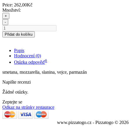
Price:
262,00Kč
Množství:
+
-
Přidat do košíku
Popis
Hodnocení (0)
0
Otázka odpověď
smetana, mozzarella, slanina, vejce, parmazán
Napište recenzi
Žádné otázky.
Zeptejte se
Odkaz na stránky restaurace
www.pizzatogo.cz - Pizzatogo © 2026