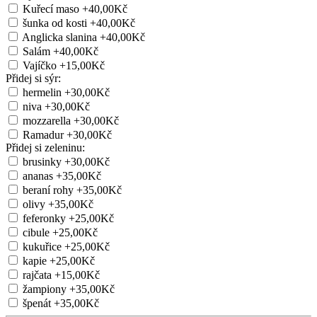
Kuřecí maso
+40,00Kč
šunka od kosti
+40,00Kč
Anglicka slanina
+40,00Kč
Salám
+40,00Kč
Vajíčko
+15,00Kč
Přidej si sýr:
hermelin
+30,00Kč
niva
+30,00Kč
mozzarella
+30,00Kč
Ramadur
+30,00Kč
Přidej si zeleninu:
brusinky
+30,00Kč
ananas
+35,00Kč
beraní rohy
+35,00Kč
olivy
+35,00Kč
feferonky
+25,00Kč
cibule
+25,00Kč
kukuřice
+25,00Kč
kapie
+25,00Kč
rajčata
+15,00Kč
žampiony
+35,00Kč
špenát
+35,00Kč