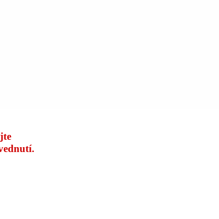
jte
vednutí.