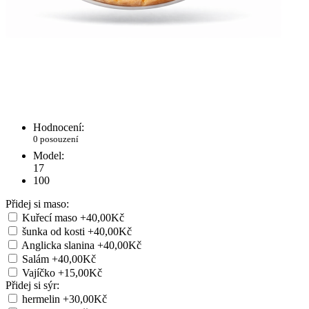
Hodnocení:
0 posouzení
Model:
17
100
Přidej si maso:
Kuřecí maso
+40,00Kč
šunka od kosti
+40,00Kč
Anglicka slanina
+40,00Kč
Salám
+40,00Kč
Vajíčko
+15,00Kč
Přidej si sýr:
hermelin
+30,00Kč